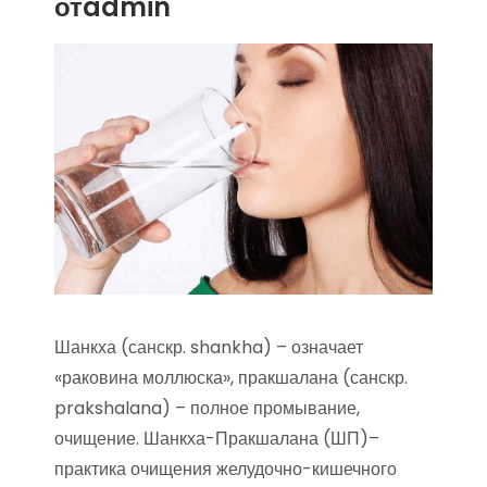
отadmin
Шанкха (санскр. shankha) – означает
«раковина моллюска», пракшалана (санскр.
prakshalana) – полное промывание,
очищение. Шанкха-Пракшалана (ШП)–
практика очищения желудочно-кишечного