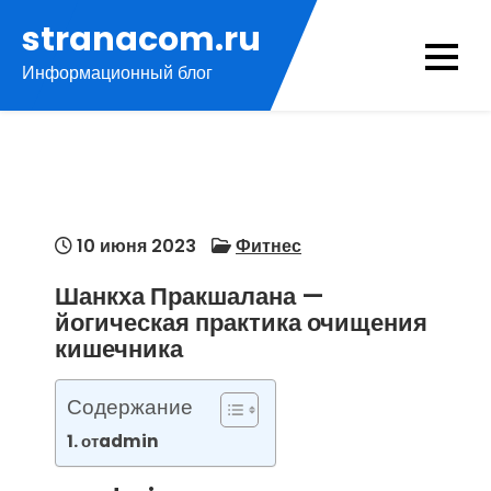
Перейти
stranacom.ru
к
Информационный блог
содержимому
10 июня 2023
Фитнес
Шанкха Пракшалана —
йогическая практика очищения
кишечника
Содержание
отadmin