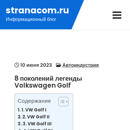
Перейти
stranacom.ru
к
Информационный блог
содержимому
10 июня 2023
Автоиндустрия
8 поколений легенды
Volkswagen Golf
Содержание
1. VW Golf I
2. VW Golf II
3. VW Golf III