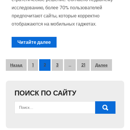
исследованию, более 70% пользователей
предпочитают сайты, которые корректно
отображаются на мобильных гаджетах.
Читайте далее
Пагинация
Назад
1
2
3
…
21
Далее
записей
ПОИСК ПО САЙТУ